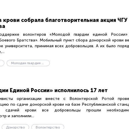
в крови собрала благотворительная акция ЧГУ
ва
ддержке волонтеров «Молодой гвардии единой России»
Боевого Братства». Мобильный пункт сбора донорской крови в
ре университета, принимая всех добровольцев. А их было поря
...
Молодая гвардия единой России
ии Единой России» исполнилось 17 лет
ивисты организации вместе с Волонтерской Ротой прове
кцию по сдаче донорской крови на базе Республиканской стан
ед сдачей крови все добровольцы прошли необходим
тр и заполнили...
Донорство
Волонтерство