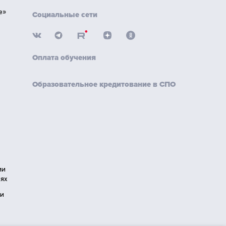
е»
Социальные сети
Оплата обучения
Образовательное кредитование в СПО
ии
ях
ии