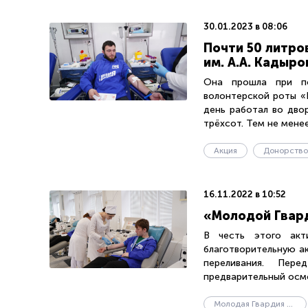
30.01.2023 в 08:06
Почти 50 литро
им. А.А. Кадыро
Она прошла при по
волонтерской роты «
день работал во дво
трёхсот. Тем не менее,
Акция
Донорство
16.11.2022 в 10:52
«Молодой Гвард
В честь этого акт
благотворительную а
переливания. Пер
предварительный осмо
Молодая Гвардия Единой России