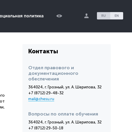
оциальная политика
RU
EN
Контакты
Отдел правового и
документационного
обеспечения
364024, г. Грозный, ул. А. Шерипова, 32
+7 (8712) 29-48-32
го
mail@chesu.ru
 от
ии,
Вопросы по оплате обучения
364024, г. Грозный, ул. А. Шерипова, 32
+7 (8712) 29-50-18