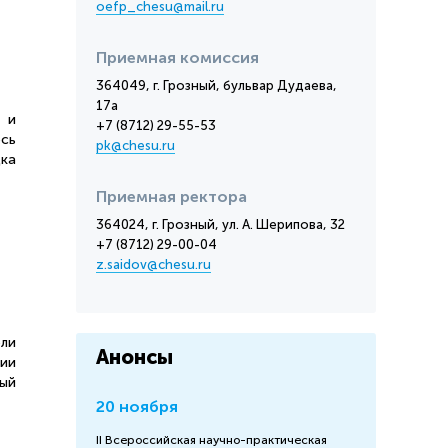
oefp_chesu@mail.ru
Приемная комиссия
364049, г. Грозный, бульвар Дудаева,
17а
 и
+7 (8712) 29-55-53
есь
pk@chesu.ru
дка
Приемная ректора
364024, г. Грозный, ул. А. Шерипова, 32
+7 (8712) 29-00-04
z.saidov@chesu.ru
ли
Анонсы
ции
ый
20 ноября
II Всероссийская научно-практическая