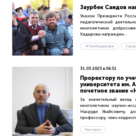
Заурбек Саидов н
Указом Президента Росси
педагогической деятельн
многолетнюю добросове
Кадырова награжден...
ЧГУимКадырова
Саид
31.03.2023 в 06:51
Проректору по уче
университета им. 
почетное звание «
За значительный вклад 
многолетнюю научно-иссл
Насруди Увайсовичу, до
профессору, член-корреспо
Ректорат