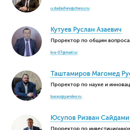
u.dadashev@chesu.ru
Кутуев Руслан Азаевич
Проректор по общим вопрос
kra-07@maiI.ru
Таштамиров Магомед Ру
Проректор по науке и иннова
basxo@yandex.ru
Юсупов Ризван Сайдами
Проректор по инвестиционно