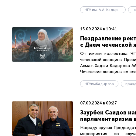
ЧГУ им. А.А. Кадырова
н
15.09.2024 в 10:41
Поздравление рект
с Днем чеченской
От имени коллектива ЧГ
чеченской женщины Прези
Ахмат-Хаджи Кадырова Ай
Чеченские женщины во все 
ЧГУимКадырова
празд
07.09.2024 в 09:27
Заурбек Саидов на
парламентаризма в
Награду вручил Председа
мероприятия по случ