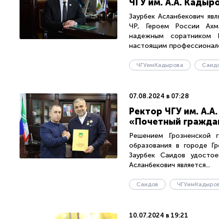
ЧГУ им. А.А. Кадыр
Заурбек Асланбекович яв
ЧР, Героем России Ахм
надежным соратником Г
настоящим профессионалом
ЧГУимКадырова
Саид
07.08.2024 в 07:28
Ректор ЧГУ им. А.А
«Почетный гражда
Решением Грозненской 
образования в городе Гр
Заурбек Саидов удостое
Асланбекович является...
Саидов
ЧГУимКадыро
10.07.2024 в 19:21