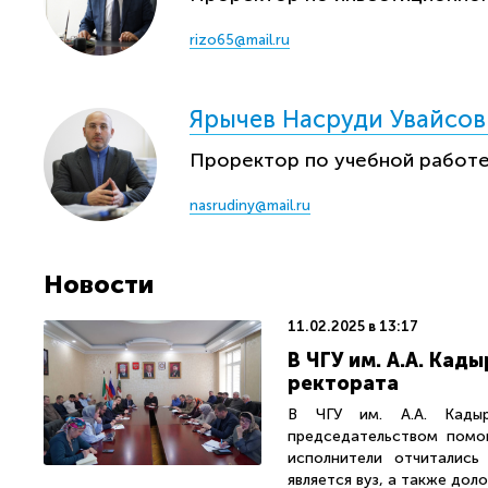
rizo65@mail.ru
Ярычев Насруди Увайсов
Проректор по учебной работ
nasrudiny@mail.ru
Новости
11.02.2025 в 13:17
В ЧГУ им. А.А. Ка
ректората
В ЧГУ им. А.А. Кадыр
председательством помощ
исполнители отчитались
является вуз, а также дол