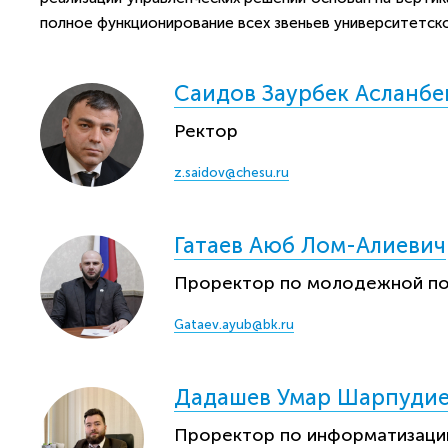
полное функционирование всех звеньев университетско
Саидов Заурбек Асланбе
Ректор
z.saidov@chesu.ru
Гатаев Аюб Лом-Алиевич
Проректор по молодежной по
Gataev.ayub@bk.ru
Дадашев Умар Шарпуди
Проректор по информатизаци