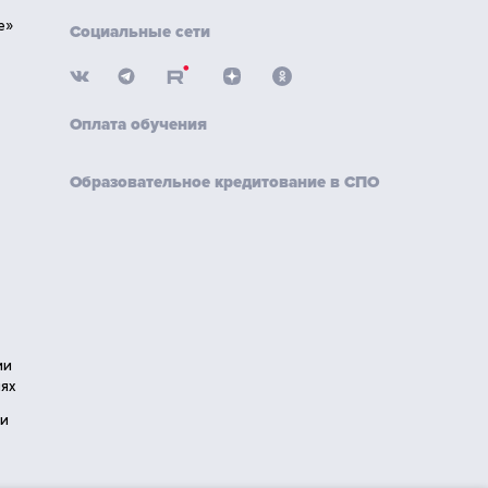
е»
Социальные сети
Оплата обучения
Образовательное кредитование в СПО
ии
ях
ии