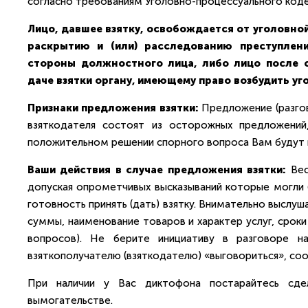
согласно требованиям Уголовно-процессуального код
Лицо, давшее взятку, освобождается от уголовно
раскрытию и (или) расследованию преступлен
стороны должностного лица, либо лицо после 
даче взятки органу, имеющему право возбудить уг
Признаки предложения взятки:
Предложение (разгово
взяткодателя состоят из осторожных предложений
положительном решении спорного вопроса Вам будут пе
Ваши действия в случае предложения взятки:
Вес
допуская опрометчивых высказываний которые могли 
готовность принять (дать) взятку. Внимательно выслу
суммы, наименование товаров и характер услуг, сроки
вопросов). Не берите инициативу в разговоре на
взяткополучателю (взяткодателю) «выговориться», со
При наличии у Вас диктофона постарайтесь сдел
вымогательстве.