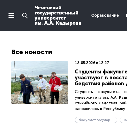
Чеченский
государственный
Образование
университет
им. А.А. Кадырова
Все новости
18.05.2026 в 12:27
Студенты факульте
участвуют в восст
бедствия районов 
Студенты факультета го
университета им. А.А. Ка
стихийного бедствия рай
направились в Республику..
Факультет государственного управления
В