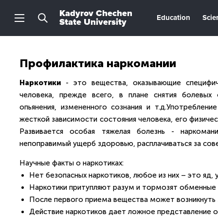
Kadyrov Chechen
Education
Scie
State University
Профилактика наркомании
Наркотики
- это вещества, оказывающие специфич
человека, прежде всего, в плане снятия болевых 
опьянения, измененного сознания и т.д.Употреблен
жесткой зависимости состояния человека, его физичес
Развивается особая тяжелая болезнь - наркома
непоправимый ущерб здоровью, расплачиваться за сов
Научные факты о наркотиках:
Нет безопасных наркотиков, любое из них – это яд,
Наркотики притупляют разум и тормозят обменные 
После первого приема вещества может возникнуть з
Действие наркотиков дает ложное представление о