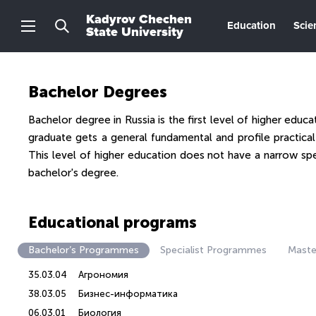
Kadyrov Chechen
Education
Scie
State University
Bachelor Degrees
Bachelor degree in Russia is the first level of higher educa
graduate gets a general fundamental and profile practical 
This level of higher education does not have a narrow spe
bachelor's degree.
Educational programs
Bachelor’s Programmes
Specialist Programmes
Maste
35.03.04
Агрономия
38.03.05
Бизнес-информатика
06.03.01
Биология