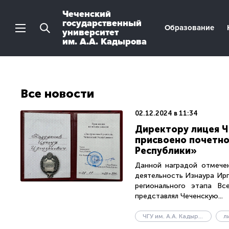
Чеченский
государственный
Образование
университет
им. А.А. Кадырова
Все новости
02.12.2024 в 11:34
Директору лицея ЧГ
присвоено почетно
Республики»
Данной наградой отмечен
деятельность Изнаура Ирг
регионального этапа Вс
представлял Чеченскую...
ЧГУ им. А.А. Кадырова
л