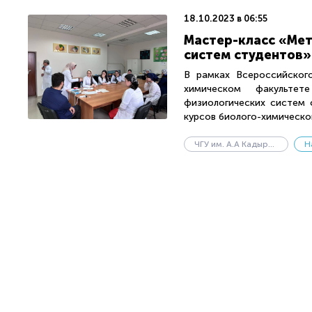
18.10.2023 в 06:55
Мастер-класс «Мет
систем студентов»
В рамках Всероссийског
химическом факульте
физиологических систем 
курсов биолого-химическог
ЧГУ им. А.А Кадырова
Н