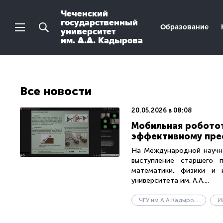
Чеченский
государственный
Образование
университет
им. А.А. Кадырова
Все новости
20.05.2026 в 08:08
Мобильная роботот
эффективному пре
На Международной научн
выступление старшего 
математики, физики и и
университета им. А.А....
ЧГУ им А.А.Кадырова
И