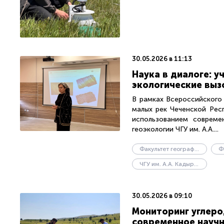
30.05.2026 в 11:13
Наука в диалоге: 
экологические выз
В рамках Всероссийского
малых рек Чеченской Рес
использованием совреме
геоэкологии ЧГУ им. А.А....
Факультет географии и геоэкологии
Ф
ЧГУ им. А.А. Кадырова
30.05.2026 в 09:10
Мониторинг углеро
современное науч