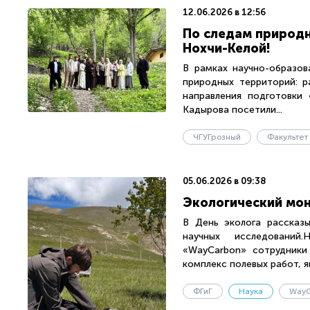
12.06.2026 в 12:56
По следам природн
Нохчи-Келой!
В рамках научно-образов
природных территорий: р
направления подготовки 
Кадырова посетили...
ЧГУГрозный
05.06.2026 в 09:38
Экологический мон
В День эколога рассказ
научных исследований.
«WayCarbon» сотрудники 
комплекс полевых работ, я
ФГиГ
Наука
WayC