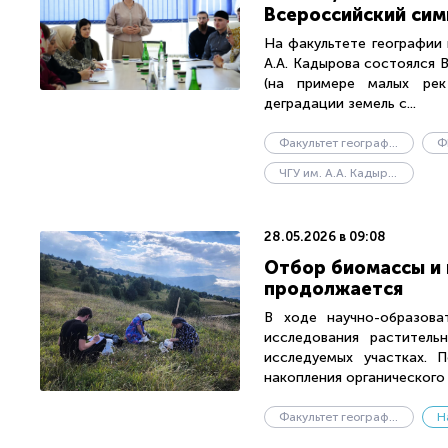
Всероссийский си
На факультете географии 
А.А. Кадырова состоялся
(на примере малых рек
деградации земель с...
Факультет географии и геоэкологии
Ф
ЧГУ им. А.А. Кадырова
28.05.2026 в 09:08
Отбор биомассы и 
продолжается
В ходе научно-образова
исследования растител
исследуемых участках. 
накопления органического 
Факультет географии и геоэкологии
Н