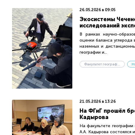
26.05.2026 в 09:05
Экосистемы Чеченс
исследований эксп
В рамках научно-образо
оценки баланса углерода 
наземных и дистанционны
географии и...
Факультет географии и геоэкологии
Н
21.05.2026 в 13:26
На ФГиГ прошёл бр
Кадырова
На факультете географии 
А.А. Кадырова состоялся 