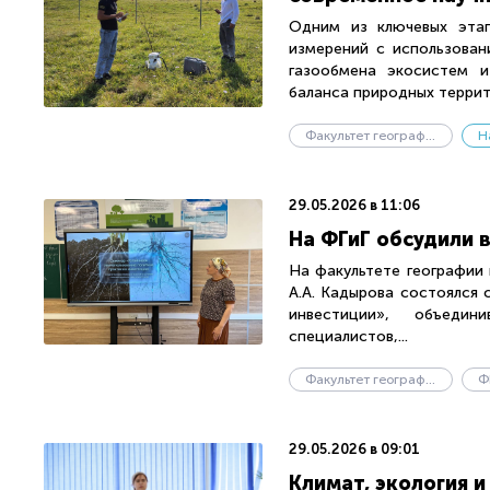
Одним из ключевых этап
измерений с использован
газообмена экосистем и
баланса природных террито
Факультет географии и геоэкологии
Н
29.05.2026 в 11:06
На ФГиГ обсудили 
На факультете географии 
А.А. Кадырова состоялся 
инвестиции», объедин
специалистов,...
Факультет географии и геоэкологии
Ф
29.05.2026 в 09:01
Климат, экология 