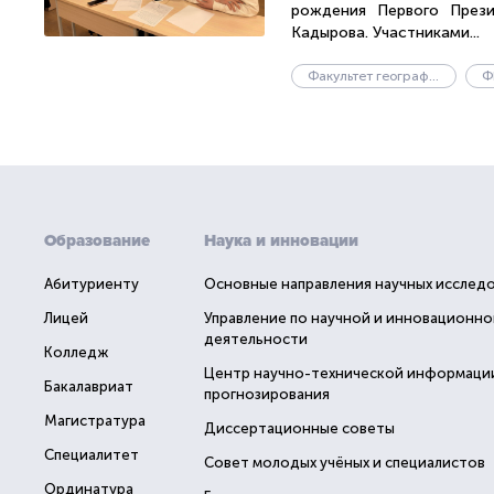
рождения Первого Прези
Кадырова. Участниками...
Факультет географии и геоэкологии
Ф
Образование
Наука и инновации
Абитуриенту
Основные направления научных исслед
Лицей
Управление по научной и инновационно
деятельности
Колледж
Центр научно-технической информаци
Бакалавриат
прогнозирования
Магистратура
Диссертационные советы
Специалитет
Совет молодых учёных и специалистов
Ординатура