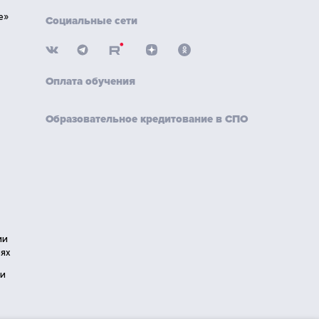
е»
Социальные сети
Оплата обучения
Образовательное кредитование в СПО
ии
ях
ии