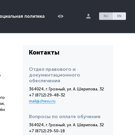
оциальная политика
RU
EN
Контакты
Отдел правового и
документационного
у
обеспечения
364024, г. Грозный, ул. А. Шерипова, 32
+7 (8712) 29-48-32
го
mail@chesu.ru
и,
мён
Вопросы по оплате обучения
364024, г. Грозный, ул. А. Шерипова, 32
+7 (8712) 29-50-18