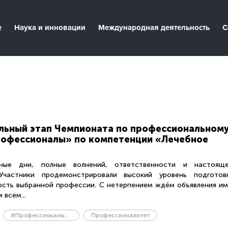
е
Наука и инновации
Международная деятельность
С
льный этап Чемпионата по профессиональном
рофессионалы» по компетенции «Лечебное
ые дни, полные волнений, ответственности и настояще
Участники продемонстрировали высокий уровень подготовк
ость выбранной профессии. С нетерпением ждём объявления и
 всем...
#Профессионалы2026 #ЛечебноеДело #Чемпионат #БудущееМедицины
Профессионалитет