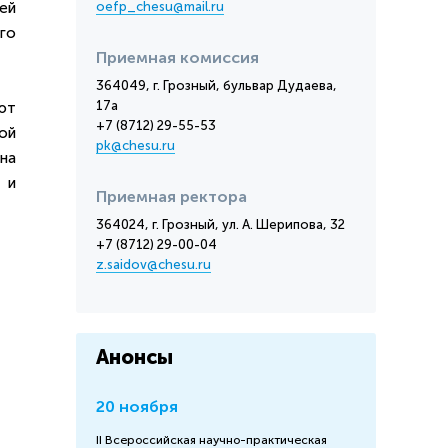
ей
oefp_chesu@mail.ru
го
Приемная комиссия
364049, г. Грозный, бульвар Дудаева,
17а
ют
+7 (8712) 29-55-53
ой
pk@chesu.ru
на
 и
Приемная ректора
364024, г. Грозный, ул. А. Шерипова, 32
+7 (8712) 29-00-04
z.saidov@chesu.ru
Анонсы
20 ноября
II Всероссийская научно-практическая