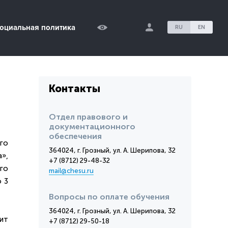
оциальная политика
RU
EN
Контакты
Отдел правового и
документационного
обеспечения
го
364024, г. Грозный, ул. А. Шерипова, 32
»,
+7 (8712) 29-48-32
го
mail@chesu.ru
 3
Вопросы по оплате обучения
364024, г. Грозный, ул. А. Шерипова, 32
ит
+7 (8712) 29-50-18