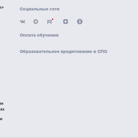
е»
Социальные сети
Оплата обучения
Образовательное кредитование в СПО
ии
ях
ии