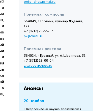
ых
oefp_chesu@mail.ru
 и
ые
Приемная комиссия
х,
364049, г. Грозный, бульвар Дудаева,
 и
17а
+7 (8712) 29-55-53
ие
pk@chesu.ru
ым
ой
Приемная ректора
ми
364024, г. Грозный, ул. А. Шерипова, 32
 и
+7 (8712) 29-00-04
ия
z.saidov@chesu.ru
сы
ся
ой
Анонсы
 в
е,
20 ноября
II Всероссийская научно-практическая