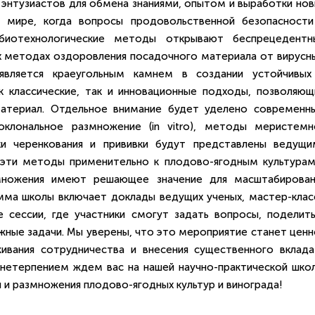
 энтузиастов для обмена знаниями, опытом и выработки нов
 мире, когда вопросы продовольственной безопасности
биотехнологические методы открывают беспрецедентн
 методах оздоровления посадочного материала от вирусны
 является краеугольным камнем в создании устойчивых
 классические, так и инновационные подходы, позволяющ
материал. Отдельное внимание будет уделено современн
оклональное размножение (in vitro), методы меристемн
ки черенкования и прививки будут представлены ведущи
 эти методы применительно к плодово-ягодным культурам
змножения имеют решающее значение для масштабирован
мма школы включает доклады ведущих ученых, мастер-клас
е сессии, где участники смогут задать вопросы, поделить
жные задачи. Мы уверены, что это мероприятие станет ценн
ивания сотрудничества и внесения существенного вклада
 нетерпением ждем вас на нашей научно-практической школ
и размножения плодово-ягодных культур и винограда!