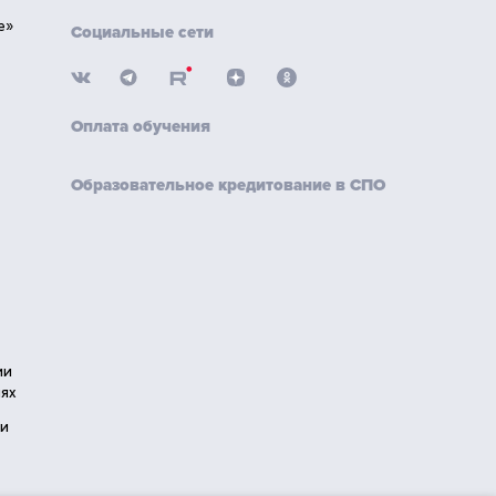
е»
Социальные сети
Оплата обучения
Образовательное кредитование в СПО
ии
ях
ии