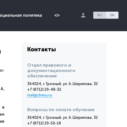
оциальная политика
RU
EN
Контакты
я
Отдел правового и
о-
документационного
обеспечения
364024, г. Грозный, ул. А. Шерипова, 32
А,
+7 (8712) 29-48-32
mail@chesu.ru
 в
Вопросы по оплате обучения
ам
364024, г. Грозный, ул. А. Шерипова, 32
ие
+7 (8712) 29-50-18