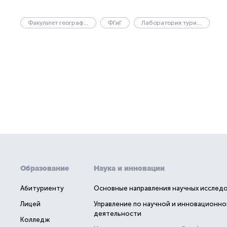
Факультет географии и геоэкологии
ФГиГ
Лаборатория туризма и гостеприимства
Образование
Наука и инновации
Абитуриенту
Основные направления научных исслед
Лицей
Управление по научной и инновационно
деятельности
Колледж