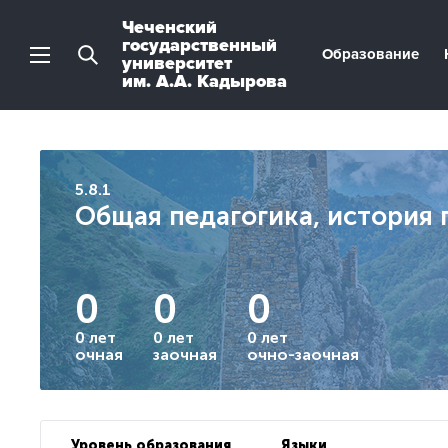
Чеченский
государственный
Образование
университет
им. А.А. Кадырова
5.8.1
Общая педагогика, история 
0
0
0
0 лет
0 лет
0 лет
очная
заочная
очно-заочная
Уровень образования
Языки