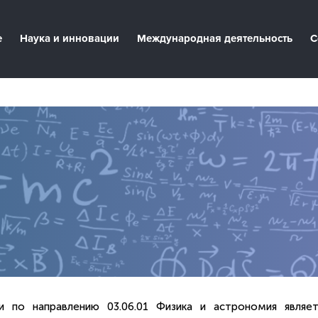
е
Наука и инновации
Международная деятельность
С
и по направлению 03.06.01 Физика и астрономия являет