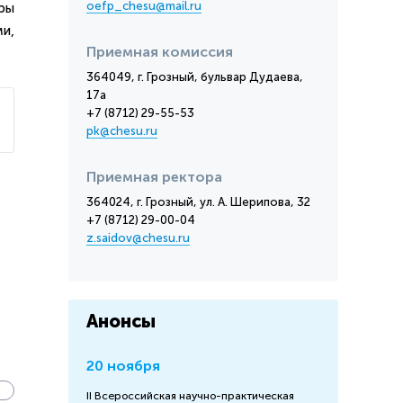
oefp_chesu@mail.ru
ры
и,
Приемная комиссия
364049, г. Грозный, бульвар Дудаева,
17а
+7 (8712) 29-55-53
pk@chesu.ru
Приемная ректора
364024, г. Грозный, ул. А. Шерипова, 32
+7 (8712) 29-00-04
z.saidov@chesu.ru
Анонсы
20 ноября
я
II Всероссийская научно-практическая