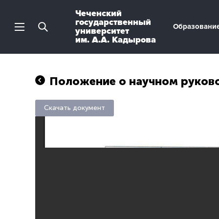
Чеченский
государственный
Образовани
университет
им. А.А. Кадырова
Положение о научном руков
Скачать документ