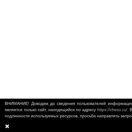
ВНИМАНИЕ! Доводим до сведения пользователей информационн
является только сайт, находящийся по адресу
https://chesu.ru/
. 
подлинности используемых ресурсов, просьба направлять запр
✖