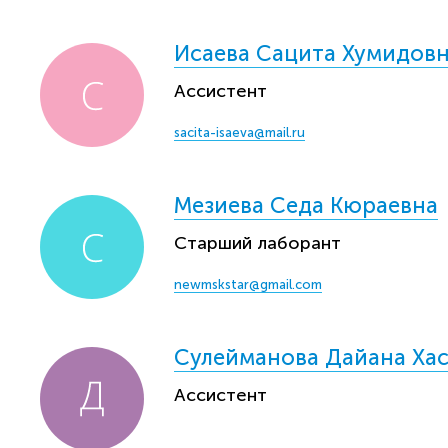
Исаева Сацита Хумидов
Ассистент
sacita-isaeva@mail.ru
Мезиева Седа Кюраевна
Старший лаборант
newmskstar@gmail.com
Сулейманова Дайана Ха
Ассистент