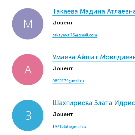
Такаева Мадина Атлаевн
Доцент
takayeva.75@gmail.com
Умаева Айшат Мовлдиев
Доцент
0892179@mail.ru
Шахгириева Злата Идри
Доцент
1971zlata@mail.ru