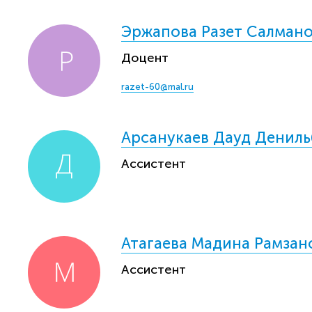
Эржапова Разет Салман
Доцент
razet-60@mal.ru
Арсанукаев Дауд Дениль
Ассистент
Атагаева Мадина Рамзан
Ассистент