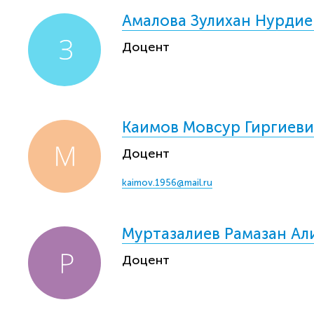
Амалова Зулихан Нурдие
Доцент
Каимов Мовсур Гиргиеви
Доцент
kaimov.1956@mail.ru
Муртазалиев Рамазан Ал
Доцент