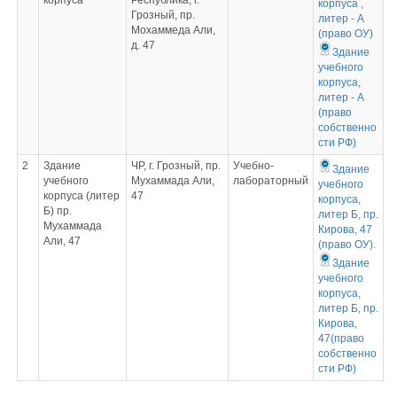
корпуса
Республика, г.
корпуса ,
Грозный, пр.
литер - А
Мохаммеда Али,
(право ОУ)
д. 47
Здание
учебного
корпуса,
литер - А
(право
собственно
сти РФ)
2
Здание
ЧР, г. Грозный, пр.
Учебно-
Здание
учебного
Мухаммада Али,
лабораторный
учебного
корпуса (литер
47
корпуса,
Б) пр.
литер Б, пр.
Мухаммада
Кирова, 47
Али, 47
(право ОУ).
Здание
учебного
корпуса,
литер Б, пр.
Кирова,
47(право
собственно
сти РФ)