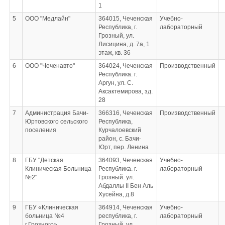
1
5
ООО "Медлайн"
364015, Чеченская
Учебно-
Республика, г.
лабораторный
Грозный, ул.
Лисицина, д. 7а, 1
этаж, кв. 36
6
ООО "Чеченавто"
364024, Чеченская
Производственный
Республика. г.
Аргун, ул. С.
Аксактемирова, зд.
28
7
Администрация Бачи-
366316, Чеченская
Производственный
Юртовского сельского
Республика,
поселения
Курчалоевский
район, с. Бачи-
Юрт, пер. Ленина
8
ГБУ "Детская
364093, Чеченская
Учебно-
Клиническая Больница
Республика. г.
лабораторный
№2"
Грозный. ул.
Абдаллы II Бен Аль
Хусейна, д.8
9
ГБУ «Клиническая
364914, Чеченская
Учебно-
больница №4
республика, г.
лабораторный
г.Грозного»
Грозный, ул.