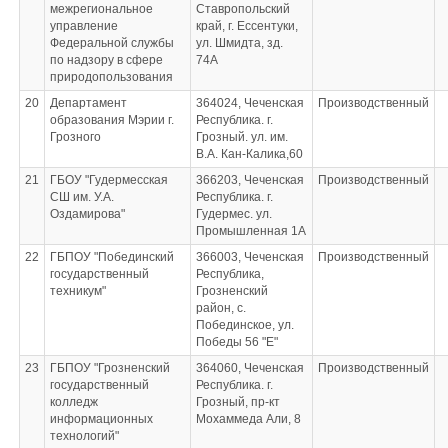
межрегиональное
Ставропольский
управление
край, г. Ессентуки,
Федеральной службы
ул. Шмидта, зд.
по надзору в сфере
74А
природопользования
20
Департамент
364024, Чеченская
Производственный
образования Мэрии г.
Республика. г.
Грозного
Грозный. ул. им.
В.А. Кан-Калика,60
21
ГБОУ "Гудермесская
366203, Чеченская
Производственный
СШ им. У.А.
Республика. г.
Оздамирова"
Гудермес. ул.
Промышленная 1А
22
ГБПОУ "Побединский
366003, Чеченская
Производственный
государственный
Республика,
техникум"
Грозненский
район, с.
Побединское, ул.
Победы 56 "Е"
23
ГБПОУ "Грозненский
364060, Чеченская
Производственный
государственный
Республика. г.
колледж
Грозный, пр-кт
информационных
Мохаммеда Али, 8
технологий"