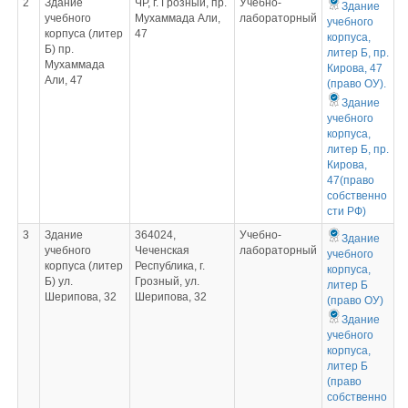
2
Здание
ЧР, г. Грозный, пр.
Учебно-
Здание
учебного
Мухаммада Али,
лабораторный
учебного
корпуса (литер
47
корпуса,
Б) пр.
литер Б, пр.
Мухаммада
Кирова, 47
Али, 47
(право ОУ).
Здание
учебного
корпуса,
литер Б, пр.
Кирова,
47(право
собственно
сти РФ)
3
Здание
364024,
Учебно-
Здание
учебного
Чеченская
лабораторный
учебного
корпуса (литер
Республика, г.
корпуса,
Б) ул.
Грозный, ул.
литер Б
Шерипова, 32
Шерипова, 32
(право ОУ)
Здание
учебного
корпуса,
литер Б
(право
собственно