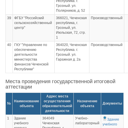
Республика. г.
Грозный. ул.
Полярников, д. 52
39
ФГБУ "Российский
366021, Чеченская
Производственный
сельскохозяйственный
республика, г.
центр"
Грозный, ул.
Июльская, 72, стр.
1
40
ГКУ "Управление по
364020, Чеченская
Производственный
обеспечению
Республика. г.
деятельности
Грозный. ул.
министерства
Гаражная д. 2а
финансов Чеченской
Республики"
Места проведения государственной итоговой
аттестации
Адрес места
Наименование
осуществления
Назначение
№
Документы
объекта
образовательной
объекта
деятельности
1
Здание
364049
Учебно-
Здание
учебного
Чеченская
лабораторный
учебного