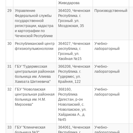
Живодарова
29
Управление
364020, Чеченская
Производственный
Федеральной службы
Республика. г.
государственной
Грозный. ул.
регистрации, кадастра
Моздокская, 35
и картографии по
Чеченской Республике
30
Республиканский центр
364027, Чеченская
Учебно-
фтизиопульмонологии
республика, г.
лабораторный
Грозный, ул.
Хвойная №15
31
ГБУ "Гудермесская
366208, Чеченская
Учебно-
центральная районная
Республика. г.
лабораторный
больница им. Алиева
Гудермес, ул.
Хамзата Шитиевича"
Крайняя, 122
32
ГБУ "Новолакская
368160,
Учебно-
центральная районная
Республика
лабораторный
больница им. Н.М.
Дагестан, р-он
Мирзоева"
Новолакский, с.
Новолакское, ул.
Хайдакова А., д.
№45
33
ГБУ "Клиническая
364061, Чеченская
Учебно-
больница №3"
Республика, г.
лабораторный