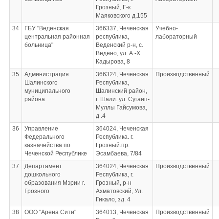
Грозный, Г-к
Маяковского д.155
34
ГБУ "Веденская
366337, Чеченская
Учебно-
центральная районная
республика,
лабораторный
больница"
Веденский р-н, с.
Ведено, ул. А.-Х.
Кадырова, 8
35
Администрация
366324, Чеченская
Производственный
Шалинского
Республика,
муниципального
Шалинский район,
района
г. Шали. ул. Сугаип-
Муллы Гайсумова,
д .4
36
Управление
364024, Чеченская
Федерального
Республика. г.
казначейства по
Грозный.пр.
Чеченской Республике
Эсамбаева, 7/84
37
Департамент
364024, Чеченская
Производственный
дошкольного
Республика, г.
образования Мэрии г.
Грозный, р-н
Грозного
Ахматовский, Ул.
Гикало, зд. 4
38
ООО "Арена Сити"
364013, Чеченская
Производственный