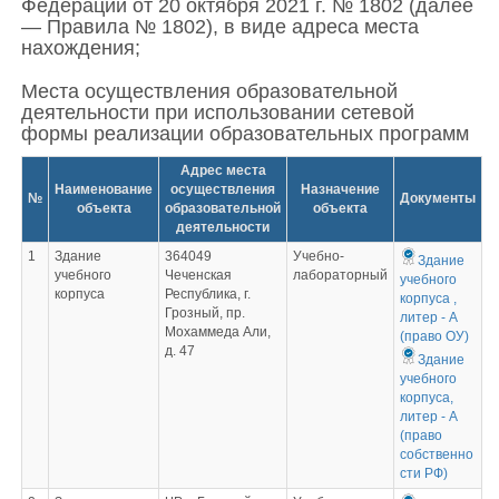
Федерации от 20 октября 2021 г. № 1802 (далее
— Правила № 1802), в виде адреса места
нахождения;
Места осуществления образовательной
деятельности при использовании сетевой
формы реализации образовательных программ
Адрес места
Наименование
осуществления
Назначение
№
Документы
объекта
образовательной
объекта
деятельности
1
Здание
364049
Учебно-
Здание
учебного
Чеченская
лабораторный
учебного
корпуса
Республика, г.
корпуса ,
Грозный, пр.
литер - А
Мохаммеда Али,
(право ОУ)
д. 47
Здание
учебного
корпуса,
литер - А
(право
собственно
сти РФ)