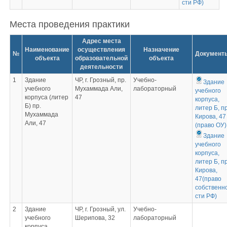
сти РФ)
Места проведения практики
Адрес места
Наименование
осуществления
Назначение
№
Документ
объекта
образовательной
объекта
деятельности
1
Здание
ЧР, г. Грозный, пр.
Учебно-
Здание
учебного
Мухаммада Али,
лабораторный
учебного
корпуса (литер
47
корпуса,
Б) пр.
литер Б, пр
Мухаммада
Кирова, 47
Али, 47
(право ОУ)
Здание
учебного
корпуса,
литер Б, пр
Кирова,
47(право
собственн
сти РФ)
2
Здание
ЧР, г. Грозный, ул.
Учебно-
учебного
Шерипова, 32
лабораторный
корпуса