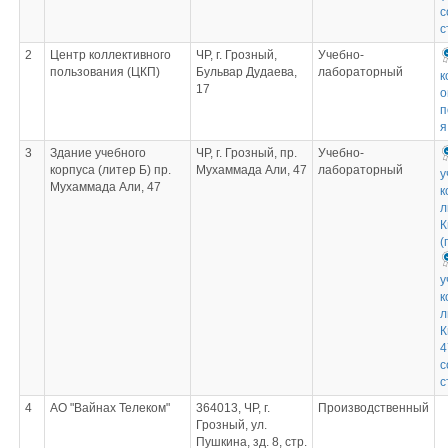
с
с
2
Центр коллективного
ЧР, г. Грозный,
Учебно-
пользования (ЦКП)
Бульвар Дудаева,
лабораторный
к
17
о
п
я
3
Здание учебного
ЧР, г. Грозный, пр.
Учебно-
корпуса (литер Б) пр.
Мухаммада Али, 47
лабораторный
у
Мухаммада Али, 47
к
л
К
(
у
к
л
К
4
с
с
4
АО "Вайнах Телеком"
364013, ЧР, г.
Производственный
Грозный, ул.
Пушкина, зд. 8, стр.