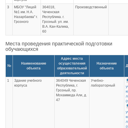
3
МБОУ "Лицей
364018,
Производственный
№1 им. Н.А.
Чеченская
Назарбаева" г.
Республика. г.
Грозного
Грозный. ул. им.
В.А. Кан-Калика,
60
Места проведения практической подготовки
обучающихся
Адрес места
Наименование
осуществления
Назначение
№
Д
объекта
образовательной
объекта
деятельности
1
Здание учебного
364049 Чеченская
Учебно-
корпуса
Республика, г.
лабораторный
у
Грозный, пр.
к
Мохаммеда Али, д.
л
47
(
у
к
л
(