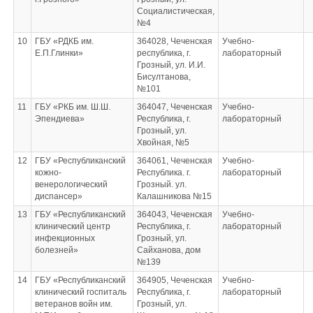
Социалистическая,
№4
10
ГБУ «РДКБ им.
364028, Чеченская
Учебно-
Е.П.Глинки»
республика, г.
лабораторный
Грозный, ул. И.И.
Бисултанова,
№101
11
ГБУ «РКБ им. Ш.Ш.
364047, Чеченская
Учебно-
Эпендиева»
Республика, г.
лабораторный
Грозный, ул.
Хвойная, №5
12
ГБУ «Республиканский
364061, Чеченская
Учебно-
кожно-
Республика. г.
лабораторный
венерологический
Грозный. ул.
диспансер»
Калашникова №15
13
ГБУ «Республиканский
364043, Чеченская
Учебно-
клинический центр
Республика, г.
лабораторный
инфекционных
Грозный, ул.
болезней»
Сайханова, дом
№139
14
ГБУ «Республиканский
364905, Чеченская
Учебно-
клинический госпиталь
Республика, г.
лабораторный
ветеранов войн им.
Грозный, ул.