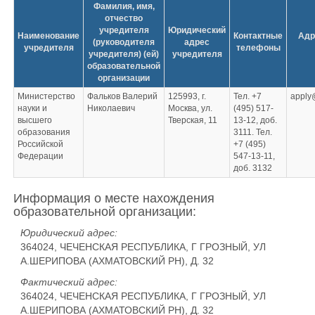
Фамилия, имя,
отчество
учредителя
Юридический
Наименование
Контактные
Адр
(руководителя
адрес
учредителя
телефоны
учредителя) (ей)
учредителя
образовательной
организации
Министерство
Фальков Валерий
125993, г.
Тел. +7
apply
науки и
Николаевич
Москва, ул.
(495) 517-
высшего
Тверская, 11
13-12, доб.
образования
3111. Тел.
Российской
+7 (495)
Федерации
547-13-11,
доб. 3132
Информация о месте нахождения
образовательной организации:
Юридический адрес:
364024, ЧЕЧЕНСКАЯ РЕСПУБЛИКА, Г ГРОЗНЫЙ, УЛ
А.ШЕРИПОВА (АХМАТОВСКИЙ РН), Д. 32
Фактический адрес:
364024, ЧЕЧЕНСКАЯ РЕСПУБЛИКА, Г ГРОЗНЫЙ, УЛ
А.ШЕРИПОВА (АХМАТОВСКИЙ РН), Д. 32