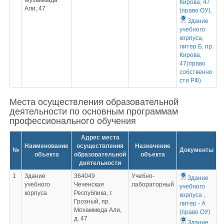
Мухаммада
Кирова, 47
Али, 47
(право ОУ).
Здание
учебного
корпуса,
литер Б, пр.
Кирова,
47(право
собственно
сти РФ)
Места осуществления образовательной
деятельности по основным программам
профессионального обучения
Адрес места
Наименование
осуществления
Назначение
№
Документы
объекта
образовательной
объекта
деятельности
1
Здание
364049
Учебно-
Здание
учебного
Чеченская
лабораторный
учебного
корпуса
Республика, г.
корпуса ,
Грозный, пр.
литер - А
Мохаммеда Али,
(право ОУ)
д. 47
Здание