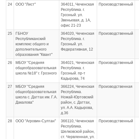
24
ООО "Лист"
364011, Чеченская
Производственный
Республика. г.
Грозный. ул.
Звеньевая, д. 1А,
офис 21-23
25
ГБНОУ
364020, Чеченская
Производственный
Республиканский
Республика. г.
комплекс общего и
Грозный. ул.
дополнительного
Федеративная, 12
образования "Квант"
26
МБОУ "Средняя
364021, Чеченская
Производственный
общеобразовательная
Республика. г.
школа №18" г. Грозного
Грозный. пр-т
Кадырова, 74
27
МБОУ "Средняя
366224, Чеченская
Производственная
общеобразовательная
Республика.
школа с. Даттах им. Г.А.
Ножай-Юртовский
Дакалова"
район, с. Даттах,
ул. А.А. Кадырова,
д.36
28
ООО "Агровин-Султан"
366110, Чеченская
Производственный
Республика.
Шелковской район,
ст. Червленная, ул.