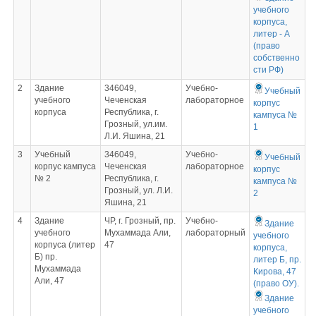
учебного
корпуса,
литер - А
(право
собственно
сти РФ)
2
Здание
346049,
Учебно-
Учебный
учебного
Чеченская
лабораторное
корпус
корпуса
Республика, г.
кампуса №
Грозный, ул.им.
1
Л.И. Яшина, 21
3
Учебный
346049,
Учебно-
Учебный
корпус кампуса
Чеченская
лабораторное
корпус
№ 2
Республика, г.
кампуса №
Грозный, ул. Л.И.
2
Яшина, 21
4
Здание
ЧР, г. Грозный, пр.
Учебно-
Здание
учебного
Мухаммада Али,
лабораторный
учебного
корпуса (литер
47
корпуса,
Б) пр.
литер Б, пр.
Мухаммада
Кирова, 47
Али, 47
(право ОУ).
Здание
учебного