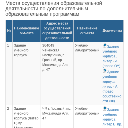
Места осуществления образовательной
деятельности по дополнительным
образовательным программам
Адрес места
Наименование
осуществления
Назначение
№
Документы
объекта
образовательной
объекта
деятельности
1
Здание
364049
Учебно-
Здание
учебного
Чеченская
лабораторный
учебного
корпуса
Республика, г.
корпуса ,
Грозный, пр.
литер - А
Мохаммеда Али,
(право ОУ)
д. 47
Здание
учебного
корпуса,
литер - А
(право
собственно
сти РФ)
2
Здание
ЧР, г. Грозный, пр.
Учебно-
Здание
учебного
Мухаммада Али,
лабораторный
учебного
корпуса (литер
47
корпуса,
Б) пр.
литер Б, пр.