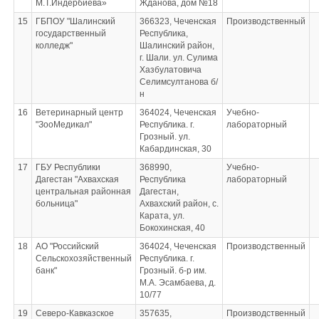
М.Т.Индербиева»
Жданова, дом №18
15
ГБПОУ "Шалинский
366323, Чеченская
Производственный
государственный
Республика,
колледж"
Шалинский район,
г. Шали. ул. Сулима
Хазбулатовича
Селимсултанова б/
н
16
Ветеринарный центр
364024, Чеченская
Учебно-
"ЗооМедикал"
Республика. г.
лабораторный
Грозный. ул.
Кабардинская, 30
17
ГБУ Республики
368990,
Учебно-
Дагестан "Ахвахская
Республика
лабораторный
центральная районная
Дагестан,
больница"
Ахвахский район, с.
Карата, ул.
Бокохинская, 40
18
АО "Российский
364024, Чеченская
Производственный
Сельскохозяйственный
Республика. г.
банк"
Грозный. б-р им.
М.А. Эсамбаева, д.
10/77
19
Северо-Кавказское
357635,
Производственный