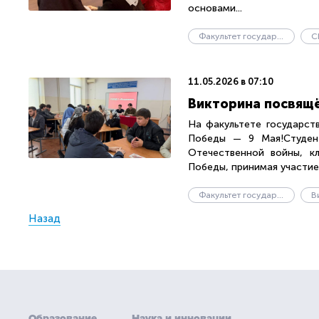
основами...
Факультет государственного управления
С
11.05.2026 в 07:10
Викторина посвящ
На факультете государст
Победы — 9 Мая!Студен
Отечественной войны, кл
Победы, принимая участие в
Факультет государственного управления
В
Назад
Образование
Наука и инновации