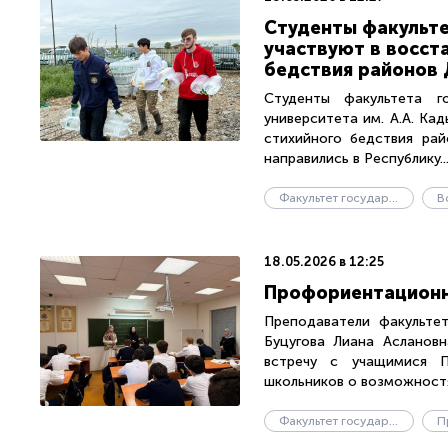
Студенты факульте
участвуют в восст
бедствия районов 
Студенты факультета го
университета им. А.А. Ка
стихийного бедствия рай
направились в Республику..
Факультет государственного управления
В
18.05.2026 в 12:25
Профориентационн
Преподаватели факультет
Буцугова Лиана Асланов
встречу с учащимися П
школьников о возможностях
Факультет государственного управления