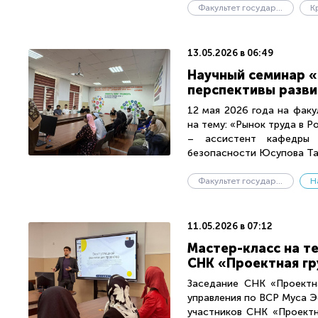
Факультет государственного управления
К
13.05.2026 в 06:49
Научный семинар «
перспективы разви
12 мая 2026 года на факу
на тему: «Рынок труда в Р
– ассистент кафедры 
безопасности Юсупова Тау
Факультет государственного управления
Н
11.05.2026 в 07:12
Мастер-класс на т
СНК «Проектная гр
Заседание СНК «Проектна
управления по ВСР Муса Э
участников СНК «Проектн