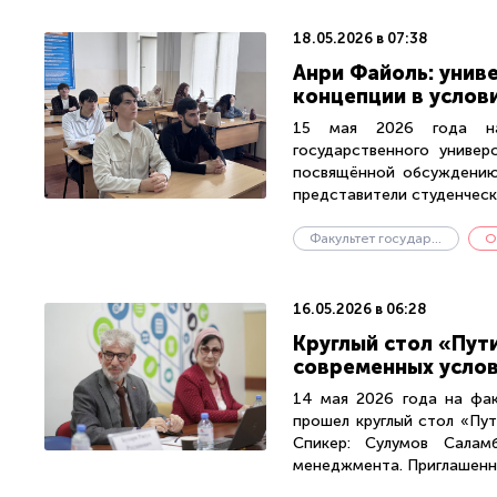
18.05.2026 в 07:38
Анри Файоль: унив
концепции в услов
15 мая 2026 года на 
государственного универ
посвящённой обсуждению 
представители студенческо
Факультет государственного управления
О
16.05.2026 в 06:28
Круглый стол «Пут
современных усло
14 мая 2026 года на фак
прошел круглый стол «Пут
Спикер: Сулумов Саламб
менеджмента. Приглашенны