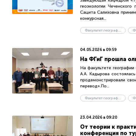
Заведующая кафедрой «Ту
геоэкологии Чеченского 
Сацита Салиховна приним
конкурсная...
Факультет географии и геоэкологии
Ф
04.05.2026 в 09:59
На ФГиГ прошла ол
На факультете географии 
А.А. Кадырова состоялась
продемонстрировали свои
перевод».По...
Факультет географии и геоэкологии
Ф
23.04.2026 в 09:20
От теории к практ
конференция по ту