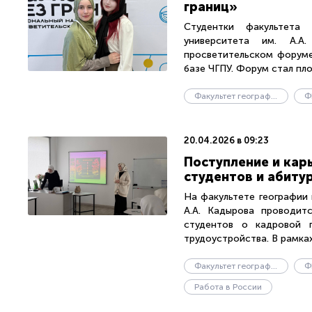
границ»
Студентки факультета 
университета им. А.А
просветительском форуме
базе ЧГПУ. Форум стал пло
Факультет географии и геоэкологии
Ф
20.04.2026 в 09:23
Поступление и кар
студентов и абиту
На факультете географии 
А.А. Кадырова проводит
студентов о кадровой 
трудоустройства. В рамках.
Факультет географии и геоэкологии
Ф
Работа в России