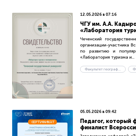
12.05.2026 в 07:16
ЧГУ им. А.А. Кады
«Лаборатория тури
Чеченский государственн
организации-участника В
по развитию и популяр
«Лаборатория туризма и...
Факультет географии и геоэкологии
Ф
05.05.2026 в 09:42
Педагог, который 
финалист Всеросси