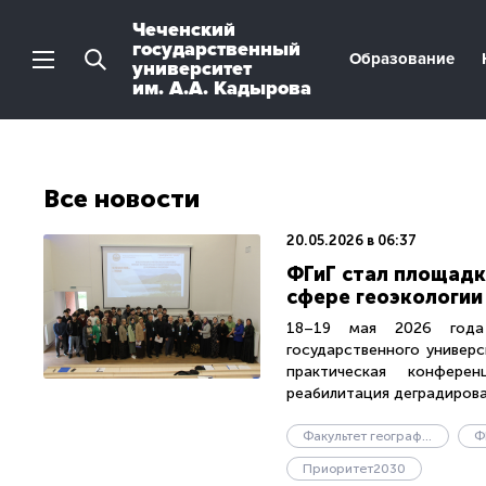
Чеченский
государственный
Образование
университет
им. А.А. Кадырова
Все новости
20.05.2026 в 06:37
ФГиГ стал площадк
сфере геоэкологии
18–19 мая 2026 года 
государственного универ
практическая конфере
реабилитация деградирован
Факультет географии и геоэкологии
Ф
Приоритет2030