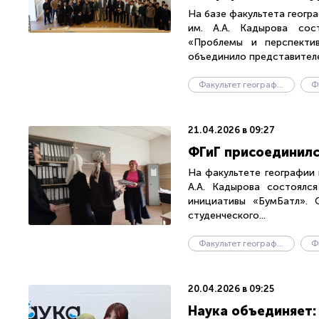
На базе факультета геогр
им. А.А. Кадырова сост
«Проблемы и перспектив
объединило представителей
Факультет географии и геоэкологии
Ф
21.04.2026 в 09:27
ФГиГ присоединилс
На факультете географии 
А.А. Кадырова состоялс
инициативы «БумБатл». 
студенческого...
Факультет географии и геоэкологии
Ф
20.04.2026 в 09:25
Наука объединяет: