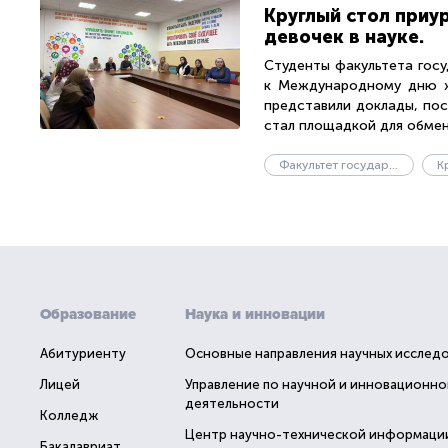
Круглый стол при
девочек в науке.
Студенты факультета госу
к Международному дню же
представили доклады, пос
стал площадкой для обмена
Факультет государственного управления
К
Образование
Наука и инновации
Абитуриенту
Основные направления научных исслед
Лицей
Управление по научной и инновационно
деятельности
Колледж
Центр научно-технической информаци
Бакалавриат