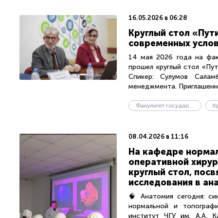
16.05.2026 в 06:28
Круглый стол «Пут
современных усло
14 мая 2026 года на фак
прошел круглый стол «Пут
Спикер: Сулумов Саламб
менеджмента. Приглашенны
Факультет государственного управления
К
08.04.2026 в 11:16
На кафедре нормал
оперативной хирур
круглый стол, по
исследования в ан
🧠 Анатомия сегодня: си
нормальной и топографи
институт ЧГУ им. А.А. 