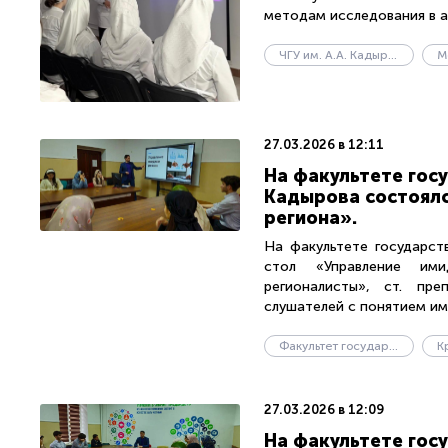
методам исследования в ан
ЧГУ им. А.А. Кадырова
27.03.2026 в 12:11
На факультете госу
Кадырова состоялс
региона».
На факультете государств
стол «Управление ими
регионалисты», ст. пр
слушателей с понятием ими
Факультет государственного управления
К
27.03.2026 в 12:09
На факультете госу