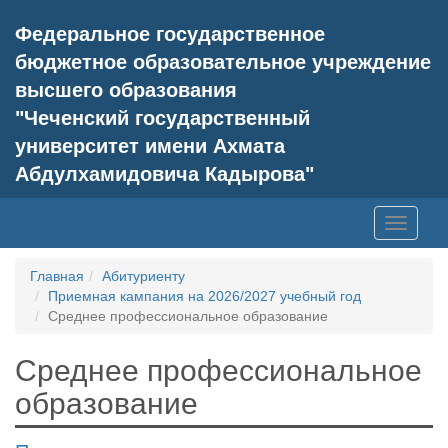
Федеральное государственное
бюджетное образовательное учреждение
высшего образования
"Чеченский государственный
университет имени Ахмата
Абдулхамидовича Кадырова"
Toggle
navigati
Главная
Абитуриенту
Приемная кампания на 2026/2027 учебный год
Среднее профессиональное образование
Среднее профессиональное
образование