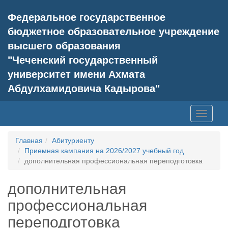
Федеральное государственное
бюджетное образовательное учреждение
высшего образования
"Чеченский государственный
университет имени Ахмата
Абдулхамидовича Кадырова"
Toggle
navigati
Главная
Абитуриенту
Приемная кампания на 2026/2027 учебный год
дополнительная профессиональная переподготовка
дополнительная
профессиональная
переподготовка